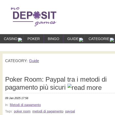
CASINO
POKER
BINGO
GUIDE
CATEGORIE
CATEGORY:
Guide
Poker Room: Paypal tra i metodi di
pagamento più sicuri
09 Jan 2025 17:56
Metodi di pagamento
In:
poker room
metodi di pagamento
paypal
Tags: