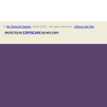
©
No Deposit Games
2006-2025 - All righs reserved -
Utilizzo del Sito
.