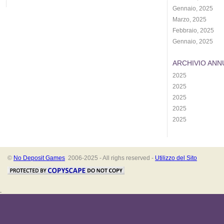
Gennaio, 2025
Marzo, 2025
Febbraio, 2025
Gennaio, 2025
ARCHIVIO ANN
2025
2025
2025
2025
2025
©
No Deposit Games
2006-2025 - All righs reserved -
Utilizzo del Sito
.