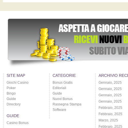
SITE MAP
CATEGORIE
ARCHIVIO REC
Giochi Casino
Bonus Gratis
Gennaio, 2025
Poker
Editoriali
Gennaio, 2025
Bingo
Guide
Gennaio, 2025
Guide
Nuovi Bonus
Gennaio, 2025
Directory
Rassegna Stampa
Febbraio, 2025
Software
Febbraio, 2025
GUIDE
Marzo, 2025
Casino Bonus
Febbraio, 2025