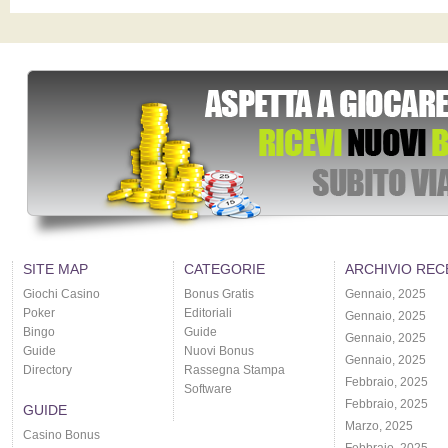
SITE MAP
CATEGORIE
ARCHIVIO REC
Giochi Casino
Bonus Gratis
Gennaio, 2025
Poker
Editoriali
Gennaio, 2025
Bingo
Guide
Gennaio, 2025
Guide
Nuovi Bonus
Gennaio, 2025
Directory
Rassegna Stampa
Febbraio, 2025
Software
Febbraio, 2025
GUIDE
Marzo, 2025
Casino Bonus