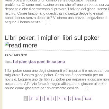
Vuoi provare i giochi di un casino senza deposito? Nessun
problema. Ci sono molti casino online che offrono un bonus senza
deposito e che ti permettono di provare il brivido del gioco, senza i
rischio. Come funzionano questi casino senza deposito e quali
sono i bonus senza deposito? Vi diamo una breve spiegazione di
seguito. I bonus senza ... [...]
Libri poker: i migliori libri sul poker
29 Feb 2025 17:36
libri poker
gioco poker
libri sul poker
Tags:
I libri poker sono uno degli strumenti più importanti e necessari pe
migliorare il vostro gioco poker. Certo non è necessario per un
novizio. Leggere uno dei libri sul poker per imparare a giocare non
necessario. All'inizio forse è meglio affiancarsi o giocare al poker
online come giocatore per divertimento cosi da ... [...]
1
2
3
4
5
6
7
8
9
Next
Last