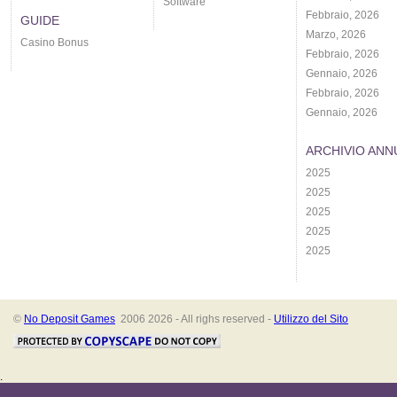
Software
Febbraio, 2026
GUIDE
Marzo, 2026
Casino Bonus
Febbraio, 2026
Gennaio, 2026
Febbraio, 2026
Gennaio, 2026
ARCHIVIO ANN
2025
2025
2025
2025
2025
©
No Deposit Games
2006 2026 - All righs reserved -
Utilizzo del Sito
.