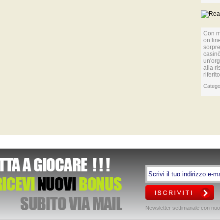
Con mi
on lin
sorpre
casinò
un'org
alla r
riferi
Catego
Newsletter settimanale con nu