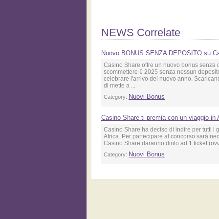
NEWS Correlate
Nuovo BONUS SENZA DEPOSITO su Casi
Casino Share offre un nuovo bonus senza de
scommettere € 2025 senza nessun deposito
celebrare l'arrivo del nuovo anno. Scarica
di mette a ...
Nuovi Bonus
Category:
Casino Share ti premia con un viaggio in 
Casino Share ha deciso di indire per tutti i
Africa. Per partecipare al concorso sarà ne
Casino Share daranno dirito ad 1 ticket (ovve
Nuovi Bonus
Category: