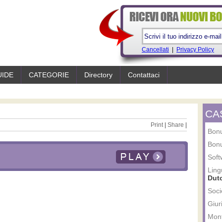
Cancellati
|
Privacy Policy
UIDE
CATEGORIE
Directory
Contattaci
CA
Print
|
Share
|
Bonu
Bonu
Soft
Lin
Dut
Soci
Giur
Mont