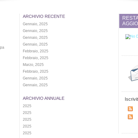
ARCHIVIO RECENTE
REST
AGGI
Gennaio, 2025
Gennaio, 2025
Gennaio, 2025
Gennaio, 2025
mpa
Febbraio, 2025
Febbraio, 2025
Marzo, 2025
Febbraio, 2025
Gennaio, 2025
Gennaio, 2025
ARCHIVIO ANNUALE
Iscrivi
2025
2025
2025
2025
2025