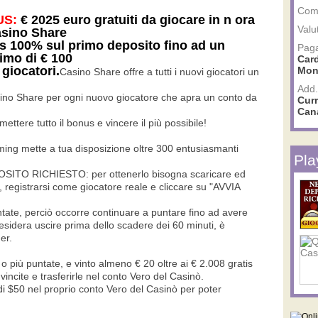
Comp
US:
€ 2025 euro gratuiti da giocare in n ora
Valu
sino Share
 100% sul primo deposito fino ad un
Pag
mo di € 100
Car
 giocatori.
Mon
Casino Share offre a tutti i nuovi giocatori un
Add.
no Share per ogni nuovo giocatore che apra un conto da
Curr
Can
ttere tutto il bonus e vincere il più possibile!
ng mette a tua disposizione oltre 300 entusiasmanti
Pla
TO RICHIESTO: per ottenerlo bisogna scaricare ed
e, registrarsi come giocatore reale e cliccare su "AVVIA
tate, perciò occorre continuare a puntare fino ad avere
desidera uscire prima dello scadere dei 60 minuti, è
mer.
più puntate, e vinto almeno € 20 oltre ai € 2.008 gratis
 vincite e trasferirle nel conto Vero del Casinò.
i $50 nel proprio conto Vero del Casinò per poter