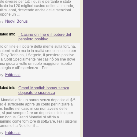
te diverse per tutti i gusti e pertanto è stato
ficato tra i 20 migliori casino online al mondo,
ultimi anni, ricevendo anche delle menzioni.
opone un ...
Nuovi Bonus
ry:
I Casinò on line e il potere del
pensiero positivo
nò on line e il potere della mente sulla fortuna.
temi matto ma io in realtà credo in tutto e per
a Tony Robbins, Il Segreto, Il pensiero positivo
la fuori! Specialmente nei casinò on line dove
tuna gioca a volte un ruolo maggiore rispetto
rategia e all'esperienza... Per ...
Editoriali
ry:
Grand Mondial: bonus senza
deposito e sicurezza
Mondial offre un bonus senza deposito di $/€
d è sufficiente aprire un conto per iniziare a
e. Inoltre nel caso in cui non aveste delle
e, si può sempre fare un deposito minimo per
un bonus. Grand Mondial si affida a
aming come fornitore di software. Fra i sistemi
amento ha Neteller, il ...
Editoriali
ry: