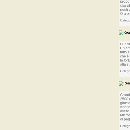
propos
classi
negli 
Ora pr
Catego
I Casi
Chiama
tutto 
che è 
la for
alla st
Catego
Grand 
2500 e
giocar
vincit
avere 
Microg
di pag
Catego